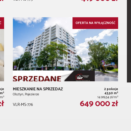
Ć
OFERTA NA WYŁĄCZNOŚĆ
MIESZKANIE NA SPRZEDAŻ
oje
2 pokoje
2
2
 m
43,50 m
Olsztyn, Pojezierze
2
2
/m
14 919,54 zł/m
zł
649 000 zł
VLR-MS-776