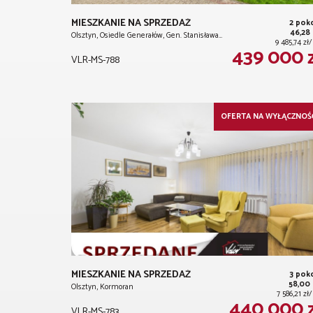
MIESZKANIE NA SPRZEDAŻ
2 pok
46,28
Olsztyn, Osiedle Generałów, Gen. Stanisława…
9 485,74 z
439 000 
VLR-MS-788
OFERTA NA WYŁĄCZNOŚ
MIESZKANIE NA SPRZEDAŻ
3 pok
58,00
Olsztyn, Kormoran
7 586,21 z
440 000 
VLR-MS-783