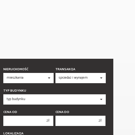
NIERUCHOMOŚĆ
TRANSAKCJA
TYP BUDYNKU
CENA OD
CENA DO
zł
zł
150 000 zł
150 000 zł
LOKALIZACJA