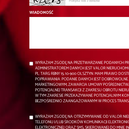
WIADOMOŚĆ
WYRAŻAM ZGODĘ NA PRZETWARZANIE PODANYCH PR
ADMINISTRATOREM DANYCH JEST VALOR NIERUCHOMOŚ
PL. TARG RBNY 15, 10-900 OLSZTYN. MAM PRAWO DOS
POPRAWIANIA. PODANIE DANYCH JEST DOBROWOLNE. 
MARKETINGOWYM, ZAWARCIA UMOWY POŚREDNICTWA 
POTENCJALNEJ TRANSAKCJI Z ZAKRESU OBROTU NIE
W TYM ZAKRESIE PRZEKAZYWANE POTENCJALNYM KO
BEZPOŚREDNIO ZAANGAŻOWANYM W PROCES TRANSA
WYRAŻAM ZGODĘ NA OTRZYMYWANIE OD VALOR NI
TELEFONU I/LUB ŚRODKÓW KOMUNIKACJI ELEKTRONI
ELEKTRONICZNEJ ORAZ SMS, SKIEROWANEJ DO MNIE 