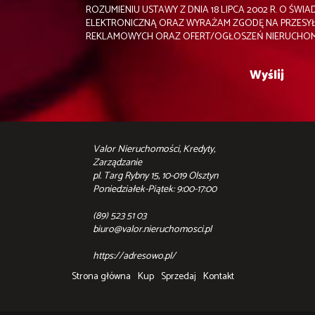
ROZUMIENIU USTAWY Z DNIA 18 LIPCA 2002 R. O ŚW
ELEKTRONICZNĄ ORAZ WYRAŻAM ZGODĘ NA PRZESYŁ
REKLAMOWYCH ORAZ OFERT/OGŁOSZEŃ NIERUCHOMO
Valor Nieruchomości, Kredyty,
Zarządzanie
pl. Targ Rybny 15, 10-019 Olsztyn
Poniedziałek-Piątek: 9:00-17:00
(89) 523 51 03
biuro@valor.nieruchomosci.pl
https://adresowo.pl/
Strona główna
Kup
Sprzedaj
Kontakt