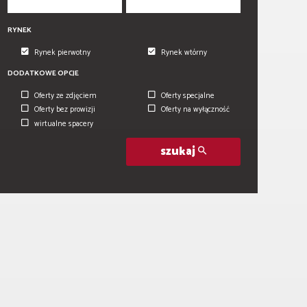
RYNEK
Rynek pierwotny
Rynek wtórny
DODATKOWE OPCJE
Oferty ze zdjęciem
Oferty specjalne
Oferty bez prowizji
Oferty na wyłączność
wirtualne spacery
szukaj