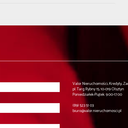
Valor Nieruchomości, Kredyty, Z
pl. Targ Rybny 15, 10-019 Olsztyn
Poniedziałek-Piątek: 9:00-17:00
(89) 523 51 03
biuro@valor.nieruchomosci.pl