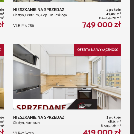
MIESZKANIE NA SPRZEDAŻ
oje
2 pokoje
2
2
 m
45,00 m
Olsztyn, Centrum, Aleja Piłsudskiego
2
2
ł/m
16 644,44 zł/m
zł
749 000 zł
VLR-MS-786
Ć
OFERTA NA WYŁĄCZNOŚĆ
MIESZKANIE NA SPRZEDAŻ
oje
3 pokoje
2
2
 m
48,15 m
Olsztyn, Kormoran
2
2
ł/m
8 701,97 zł/m
zł
419 000 zł
VLR-MS-779