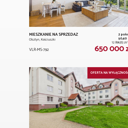
MIESZKANIE NA SPRZEDAŻ
2 pok
50,40
Olsztyn, Kościuszki
12 896,83 z
650 000 
VLR-MS-792
OFERTA NA WYŁĄCZNOŚ