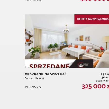
OFERTA NA WYŁĄCZNOŚ
MIESZKANIE NA SPRZEDAŻ
2 pok
36,10
Olsztyn, Nagórki
9 002,77 zł
325 000 
VLR-MS-777