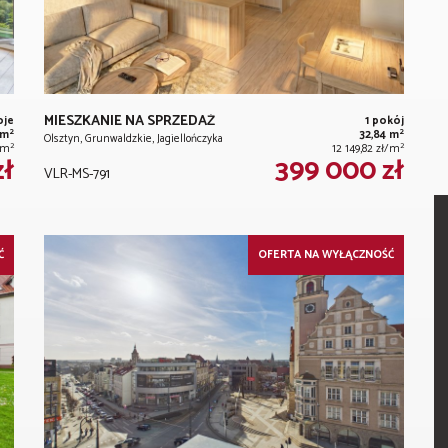
MIESZKANIE NA SPRZEDAŻ
oje
1 pokój
2
2
 m
32,84 m
Olsztyn, Grunwaldzkie, Jagiellończyka
2
2
ł/m
12 149,82 zł/m
zł
399 000 zł
VLR-MS-791
Ć
OFERTA NA WYŁĄCZNOŚĆ