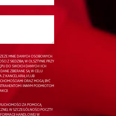
ZEZE MNIE DANYCH OSOBOWYCH.
CI Z SIEDZIBĄ W OLSZTYNIE PRZY
TĘPU DO SWOICH DANYCH I ICH
DANE ZBIERANE SĄ W CELU
Z KANCELARIĄ I/LUB
RUCHOMOŚCIAMI ORAZ MOGĄ BYĆ
NTRAHENTOM I INNYM PODMIOTOM
KCJI.
ERUCHOMOŚCI ZA POMOCĄ
CZNEJ, W SZCZEGÓLNOŚCI POCZTY
INFORMACJI HANDLOWEJ W