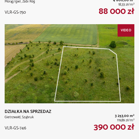
4 800,00 m
Morąg (gw), Żabi Róg
2
18,33 zł/m
88 000 zł
VLR-GS-750
VIDEO
DZIAŁKA NA SPRZEDAŻ
2
3 253,00 m
Gietrzwałd, Sząbruk
2
119,89 zł/m
390 000 zł
VLR-GS-746