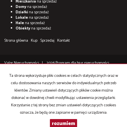
Mieszkania
na sprzedaż
Domy
na sprzedaż
Działki
na sprzedaż
Lokale
na sprzedaż
Hale
na sprzedaż
Obiekty
na sprzedaż
Strona główna
Kup
Sprzedaj
Kontakt
Valor Nieruchomości
2026
Program dla biur nieruchomości
Galactica Virgo
Ta strona wykorzystuje pliki cookies w celach statystycznych oraz w
celu dostosowania naszych serwisów do indywidualnych potrzeb
Zgodnie z art. 13 ust. 1 i ust. 2 rozporządzenia Parlamentu Europejskiego i Rady
klientów. Zmiany ustawień dotyczących plików cookie można
(UE) 2016/679 z 27 kwietnia 2016 r. w sprawie ochrony osób fizycznych w
dokonać w dowolnej chwili modyfikując ustawienia przeglądarki.
związku z przetwarzaniem danych osobowych i w sprawie swobodnego
Korzystanie z tej strony bez zmian ustawień dotyczących cookies
przepływu takich danych oraz uchylenia dyrektywy 95/46/WE (RODO),
oznacza, że będą one zapisane w pamięci urządzenia.
ogólne rozporządzenie o ochronie danych osobowych, informujemy, iż od 25
maja 2018r. na stronie valor.nieruchomosci zacznie obowiązywać
rozumiem