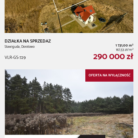
DZIAŁKA NA SPRZEDAŻ
2
1 731,00 m
Stawiguda, Dorotowo
2
167,53 zł/m
290 000 zł
VLR-GS-729
OFERTA NA WYŁĄCZNOŚĆ