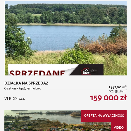
DZIAŁKA NA SPRZEDAŻ
2
1 552,00 m
Olsztynek (gw), Jemiołowo
2
102,45 zł/m
159 000 zł
VLR-GS-744
OFERTA NA WYŁĄCZNOŚĆ
VIDEO