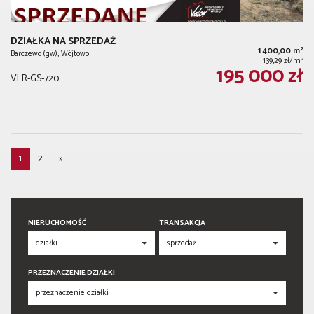
DZIAŁKA NA SPRZEDAŻ
2
1 400,00 m
Barczewo (gw), Wójtowo
2
139,29 zł/m
195 000 zł
VLR-GS-720
1
2
»
NIERUCHOMOŚĆ
TRANSAKCJA
PRZEZNACZENIE DZIAŁKI