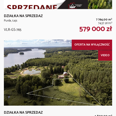
DZIAŁKA NA SPRZEDAŻ
2
7 764,00 m
Purda, Łajs
2
74,57 zł/m
579 000 zł
VLR-GS-765
OFERTA NA WYŁĄCZNOŚĆ
VIDEO
DZIAŁKA NA SPRZEDAŻ
2