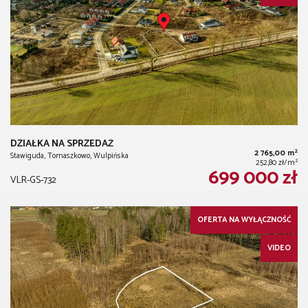
DZIAŁKA NA SPRZEDAŻ
2
2 765,00 m
Stawiguda, Tomaszkowo, Wulpińska
2
252,80 zł/m
699 000 zł
VLR-GS-732
OFERTA NA WYŁĄCZNOŚĆ
VIDEO