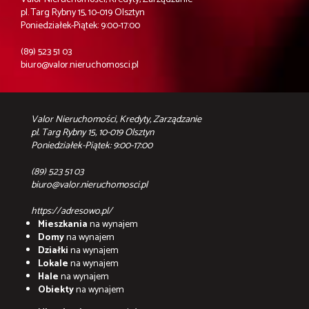
pl. Targ Rybny 15, 10-019 Olsztyn
Poniedziałek-Piątek: 9:00-17:00
(89) 523 51 03
biuro@valor.nieruchomosci.pl
Valor Nieruchomości, Kredyty, Zarządzanie
pl. Targ Rybny 15, 10-019 Olsztyn
Poniedziałek-Piątek: 9:00-17:00
(89) 523 51 03
biuro@valor.nieruchomosci.pl
https://adresowo.pl/
Mieszkania
na wynajem
Domy
na wynajem
Działki
na wynajem
Lokale
na wynajem
Hale
na wynajem
Obiekty
na wynajem