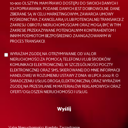
10-900 OLSZTYN. MAM PRAWO DOSTĘPU DO SWOICH DANYCH I
ICH POPRAWIANIA. PODANIE DANYCH JEST DOBROWOLNE. DANE
ZBIERANE SĄ W CELU MARKETINGOWYM, ZAWARCIA UMOWY
POŚREDNICTWA Z KANCELARIĄ I/LUB POTENCJALNEJ TRANSAKCJI Z
ZAKRESU OBROTU NIERUCHOMOŚCIAMI ORAZ MOGĄ BYĆ W TYM
ZAKRESIE PRZEKAZYWANE POTENCJALNYM KONTRAHENTOM I
INNYM PODMIOTOM BEZPOŚREDNIO ZAANGAŻOWANYM W
PROCES TRANSAKCJI.
WYRAŻAM ZGODĘ NA OTRZYMYWANIE OD VALOR
NIERUCHOMOŚCI ZA POMOCĄ TELEFONU I/LUB ŚRODKÓW
KOMUNIKACJI ELEKTRONICZNEJ, W SZCZEGÓLNOŚCI POCZTY
ELEKTRONICZNEJ ORAZ SMS, SKIEROWANEJ DO MNIE INFORMACJI
HANDLOWEJ W ROZUMIENIU USTAWY Z DNIA 18 LIPCA 2002 R. O
ŚWIADCZENIU USŁUG DROGĄ ELEKTRONICZNĄ ORAZ WYRAŻAM
ZGODĘ NA PRZESYŁANIE MI MATERIAŁÓW REKLAMOWYCH ORAZ
OFERT/OGŁOSZEŃ NIERUCHOMOŚCI I USŁUG.
Valor Nieruchomości, Kredyty, Zarządzanie