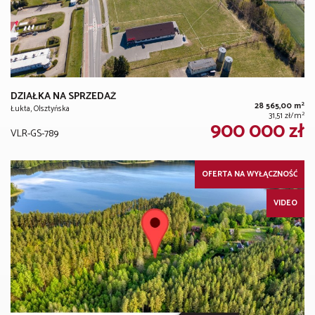
DZIAŁKA NA SPRZEDAŻ
2
28 565,00 m
Łukta, Olsztyńska
2
31,51 zł/m
900 000 zł
VLR-GS-789
OFERTA NA WYŁĄCZNOŚĆ
VIDEO